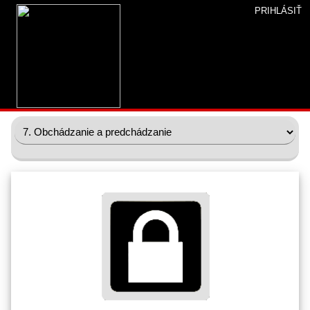
PRIHLÁSIŤ
Úvod
»
Študovňa
» Výučbové lekcie ASP - Obchádzanie a
predchádzanie
Výučbové lekcie ASP