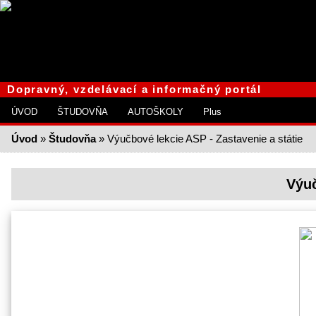
Dopravný, vzdelávací a informačný portál
ÚVOD
ŠTUDOVŇA
AUTOŠKOLY
Plus
Úvod
»
Študovňa
» Výučbové lekcie ASP - Zastavenie a státie
Výu