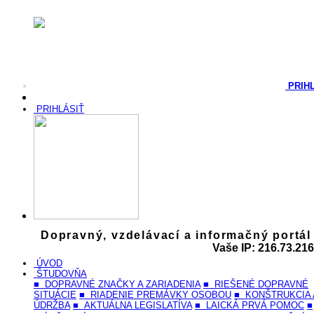
PRIH
PRIHLÁSIŤ
Dopravný, vzdelávací a informačný portál
Vaše IP: 216.73.216
ÚVOD
ŠTUDOVŇA
■ DOPRAVNÉ ZNAČKY A ZARIADENIA
■ RIEŠENÉ DOPRAVNÉ
SITUÁCIE
■ RIADENIE PREMÁVKY OSOBOU
■ KONŠTRUKCIA 
ÚDRŽBA
■ AKTUÁLNA LEGISLATÍVA
■ LAICKÁ PRVÁ POMOC
■