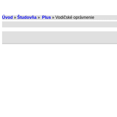
Úvod
»
Študovňa
»
Plus
» Vodičské oprávnenie