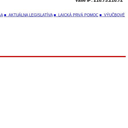
Vaše IP: 216.73.216.72
BA
■ AKTUÁLNA LEGISLATÍVA
■ LAICKÁ PRVÁ POMOC
■ VÝUČBOVÉ