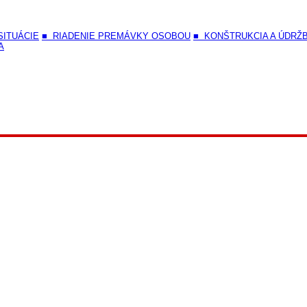
SITUÁCIE
■ RIADENIE PREMÁVKY OSOBOU
■ KONŠTRUKCIA A ÚDRŽ
A