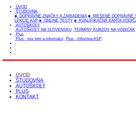
ÚVOD
ŠTUDOVŇA
■ DOPRAVNÉ ZNAČKY A ZARIADENIA
■ RIEŠENÉ DOPRAVNÉ 
LEKCIE ASP
■ ONLINE TESTY
■ KVALIFIKAČNÁ KARTA VODIČ
AUTOŠKOLY
AUTOŠKOLY NA SLOVENSKU
TERMÍNY KURZOV NA VODIČÁK
Plus
Plus - mix tém a informácií
Plus - Infozóna ASP
ÚVOD
ŠTUDOVŇA
AUTOŠKOLY
PLUS
KONTAKT