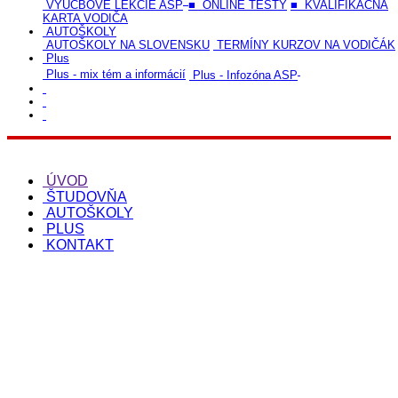
VÝUČBOVÉ LEKCIE ASP
■ ONLINE TESTY
■ KVALIFIKAČNÁ
KARTA VODIČA
AUTOŠKOLY
AUTOŠKOLY NA SLOVENSKU
TERMÍNY KURZOV NA VODIČÁK
Plus
Plus - mix tém a informácií
Plus - Infozóna ASP
ÚVOD
ŠTUDOVŇA
AUTOŠKOLY
PLUS
KONTAKT