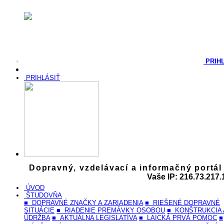
PRIH
PRIHLÁSIŤ
Dopravný, vzdelávací a informačný portál
Vaše IP: 216.73.217.
ÚVOD
ŠTUDOVŇA
■ DOPRAVNÉ ZNAČKY A ZARIADENIA
■ RIEŠENÉ DOPRAVNÉ
SITUÁCIE
■ RIADENIE PREMÁVKY OSOBOU
■ KONŠTRUKCIA 
ÚDRŽBA
■ AKTUÁLNA LEGISLATÍVA
■ LAICKÁ PRVÁ POMOC
■