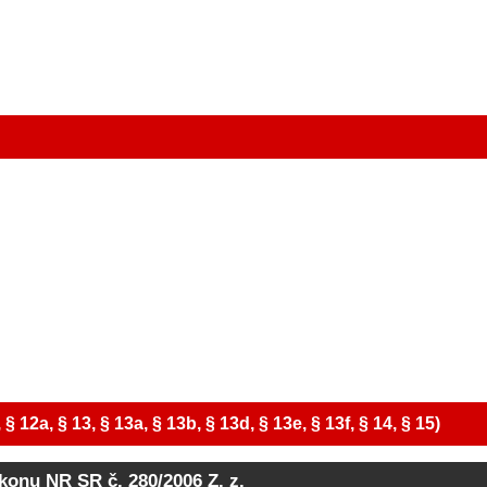
2a, § 13, § 13a, § 13b, § 13d, § 13e, § 13f, § 14, § 15)
ákonu NR SR č. 280/2006 Z. z.