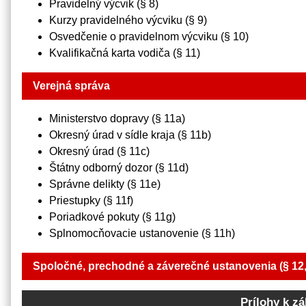
Pravidelný výcvik (§ 8)
Kurzy pravidelného výcviku (§ 9)
Osvedčenie o pravidelnom výcviku (§ 10)
Kvalifikačná karta vodiča (§ 11)
Verejná správa
Ministerstvo dopravy (§ 11a)
Okresný úrad v sídle kraja (§ 11b)
Okresný úrad (§ 11c)
Štátny odborný dozor (§ 11d)
Správne delikty (§ 11e)
Priestupky (§ 11f)
Poriadkové pokuty (§ 11g)
Splnomocňovacie ustanovenie (§ 11h)
Spoločné, prechodné a záverečné ustanovenia (§ 12, § 1
Prílohy k z