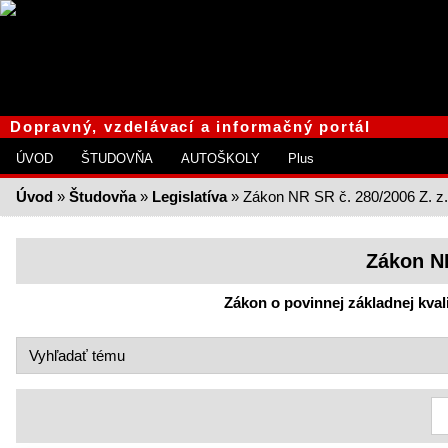
Dopravný, vzdelávací a informačný portál
ÚVOD
ŠTUDOVŇA
AUTOŠKOLY
Plus
Úvod
»
Študovňa
»
Legislatíva
» Zákon NR SR č. 280/2006 Z. z.
Zákon NR
Zákon o povinnej základnej kval