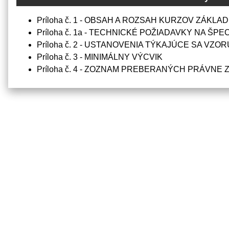
Príloha č. 1 - OBSAH A ROZSAH KURZOV ZÁKL
Príloha č. 1a - TECHNICKÉ POŽIADAVKY NA ŠP
Príloha č. 2 - USTANOVENIA TÝKAJÚCE SA VZ
Príloha č. 3 - MINIMÁLNY VÝCVIK
Príloha č. 4 - ZOZNAM PREBERANÝCH PRÁVN