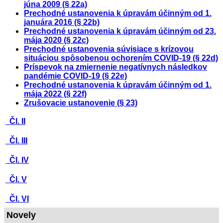
júna 2009 (§ 22a)
Prechodné ustanovenia k úpravám účinným od 1.
januára 2016 (§ 22b)
Prechodné ustanovenia k úpravám účinným od 23.
mája 2020 (§ 22c)
Prechodné ustanovenia súvisiace s krízovou
situáciou spôsobenou ochorením COVID-19 (§ 22d)
Príspevok na zmiernenie negatívnych následkov
pandémie COVID-19 (§ 22e)
Prechodné ustanovenia k úpravám účinným od 1.
mája 2022 (§ 22f)
Zrušovacie ustanovenie (§ 23)
Čl. II
Čl. III
Čl. IV
Čl. V
Čl. VI
Novely