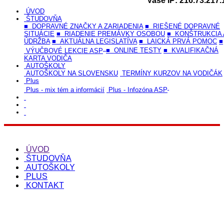
Vaše IP: 216.73.217.
ÚVOD
ŠTUDOVŇA
■ DOPRAVNÉ ZNAČKY A ZARIADENIA
■ RIEŠENÉ DOPRAVNÉ
SITUÁCIE
■ RIADENIE PREMÁVKY OSOBOU
■ KONŠTRUKCIA 
ÚDRŽBA
■ AKTUÁLNA LEGISLATÍVA
■ LAICKÁ PRVÁ POMOC
■
VÝUČBOVÉ LEKCIE ASP
■ ONLINE TESTY
■ KVALIFIKAČNÁ
KARTA VODIČA
AUTOŠKOLY
AUTOŠKOLY NA SLOVENSKU
TERMÍNY KURZOV NA VODIČÁK
Plus
Plus - mix tém a informácií
Plus - Infozóna ASP
ÚVOD
ŠTUDOVŇA
AUTOŠKOLY
PLUS
KONTAKT