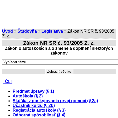
Úvod
»
Študovňa
»
Legislatíva
» Zákon NR SR č. 93/2005
Z. z.
Zákon NR SR č. 93/2005 Z. z.
Zákon o autoškolách a o zmene a doplnení niektorých
zákonov
Zobraziť všetko
Čl. I
Predmet úpravy (§ 1)
Autoškola (§ 2)
Skúška z poskytovania prvej pomoci (§ 2a)
Účastník kurzu (§ 2b)
Registrácia autoškoly (§ 3)
Odborná spôsobilosť (§ 4)