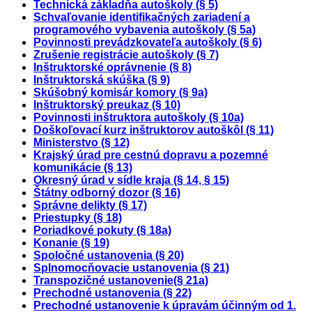
Technická základňa autoškoly (§ 5)
Schvaľovanie identifikačných zariadení a
programového vybavenia autoškoly (§ 5a)
Povinnosti prevádzkovateľa autoškoly (§ 6)
Zrušenie registrácie autoškoly (§ 7)
Inštruktorské oprávnenie (§ 8)
Inštruktorská skúška (§ 9)
Skúšobný komisár komory (§ 9a)
Inštruktorský preukaz (§ 10)
Povinnosti inštruktora autoškoly (§ 10a)
Doškoľovací kurz inštruktorov autoškôl (§ 11)
Ministerstvo (§ 12)
Krajský úrad pre cestnú dopravu a pozemné
komunikácie (§ 13)
Okresný úrad v sídle kraja (§ 14, § 15)
Štátny odborný dozor (§ 16)
Správne delikty (§ 17)
Priestupky (§ 18)
Poriadkové pokuty (§ 18a)
Konanie (§ 19)
Spoločné ustanovenia (§ 20)
Splnomocňovacie ustanovenia (§ 21)
Transpozičné ustanovenie(§ 21a)
Prechodné ustanovenia (§ 22)
Prechodné ustanovenie k úpravám účinným od 1.