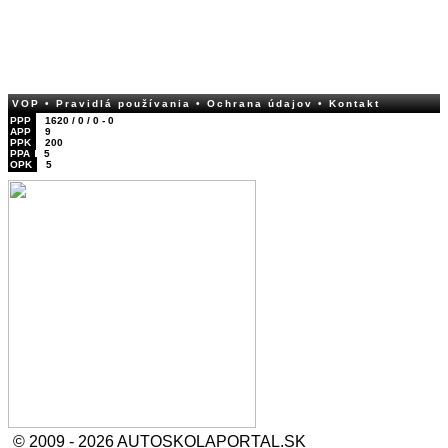
VOP
• Pravidlá používania
• Ochrana údajov
• Kontakt
PPP
1620 / 0 / 0 - 0
APP
9
PPK
200
PPA
5
OPK
5
© 2009 - 2026 AUTOSKOLAPORTAL.SK