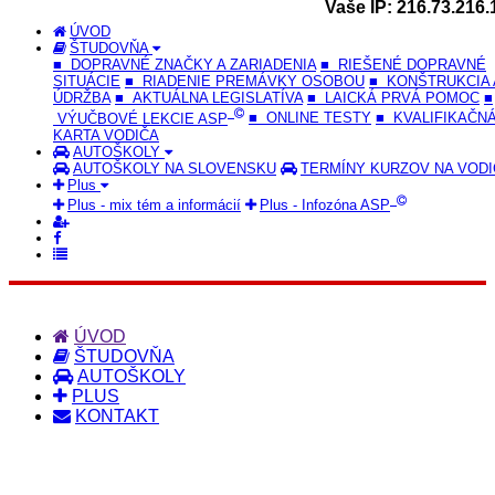
Vaše IP: 216.73.216.
ÚVOD
ŠTUDOVŇA
■ DOPRAVNÉ ZNAČKY A ZARIADENIA
■ RIEŠENÉ DOPRAVNÉ
SITUÁCIE
■ RIADENIE PREMÁVKY OSOBOU
■ KONŠTRUKCIA 
ÚDRŽBA
■ AKTUÁLNA LEGISLATÍVA
■ LAICKÁ PRVÁ POMOC
■
VÝUČBOVÉ LEKCIE ASP
■ ONLINE TESTY
■ KVALIFIKAČN
KARTA VODIČA
AUTOŠKOLY
AUTOŠKOLY NA SLOVENSKU
TERMÍNY KURZOV NA VOD
Plus
Plus - mix tém a informácií
Plus - Infozóna ASP
ÚVOD
ŠTUDOVŇA
AUTOŠKOLY
PLUS
KONTAKT