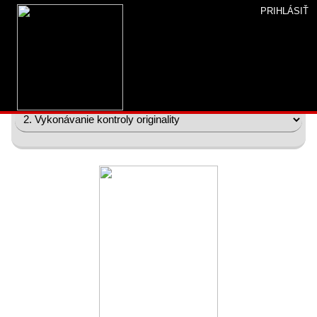
PRIHLÁSIŤ
Úvod
»
Študovňa
»
Plus
» Kontrola originality
Kontrola originality